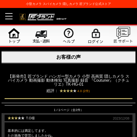
小型カメラ スパイカメラ 隠しカメラ 匠ブランド公式ストア
お客様の声
【新発売】匠ブランド ハンガー型カメラ 小型 高画質 隠しカメラ ス
パイカメラ 動画撮影 動体検知 写真撮影 録音 『Couturier』（クチュ
リエ）TK-HG-01
総評：
4.0 (2件)
1 / 1ページ（全2件）
T.O様
2023/12/08
基本的には満足してます。
ただ画角で苦労しましたかね。