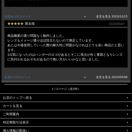
お店からのコメント
2023/12/15
匿名様
2023/05/07
商品概要の通り問題なく動作しました。
レンズもイメージ通りほぼ目立たないので満足しています。
あとは今後使用していった際の耐久性に問題がなければとても良い商品だと思い
ます。
1点気になったのはハンガーのロゴがあるとそこに視点が向く要因となりレンズ
に気付かれるおそれがあるので無い方がいいかなと思いました。
お店からのコメント
2023/05/08
1 / 1ページ（全2件）
お店のトップへ戻る
カートを見る
ご利用案内
特定商取引法表示
個人情報の取扱い