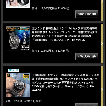
価格： 12,800円(税抜 11,636円)
匠ブランド 腕時計型カメラ スパイカメラ 高画質 長時間
録画録音 隠しカメラ ボイスレコーダー 動体検知 写真撮
影 赤外線ライト 不可視赤外線 32GB内蔵 送料無料
『Modernα』（モダンアルファ）TK-WAT-29
価格： 12,800円(税抜 11,636円)
PICK UP
【送料無料】匠ブランド 腕時計型カメラ 小型カメラ 高画
質 長時間録画録音 隠しカメラ スパイカメラ 防犯カメラ
ボイスレコーダー 1080P 不可視赤外線 スパイカメラ
32GB内蔵 カモフラージュ 『Noir』（ノワール）TK-
WAT-30
価格： 12,800円(税抜 11,636円)