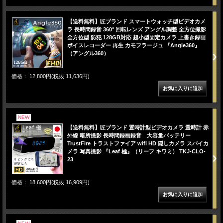
【送料無料】匠ブランド スマートウォッチ型ビデオカメ
ラ 長時間録音 360° 回転レンズ アングル調整 全方位撮影
全方位型 防犯 128GB対応 超小型固定カメラ 上書き録画
ボイスレコーダー 再生 カモフラージュ 『Angle360』
（アングル360）
価格： 12,800円(税抜 11,636円)
NEW
【送料無料】匠ブランド 置時計型ビデオカメラ 置時計 赤
外線 暗所撮影 長時間録画録音 大容量バッテリー
TrustFire トラストファイア wifi HD 隠しカメラ スパイカ
メラ 写真撮影 『Leaf 極』（リーフ キワミ） TKJ-CLO-
23
価格： 18,600円(税抜 16,909円)