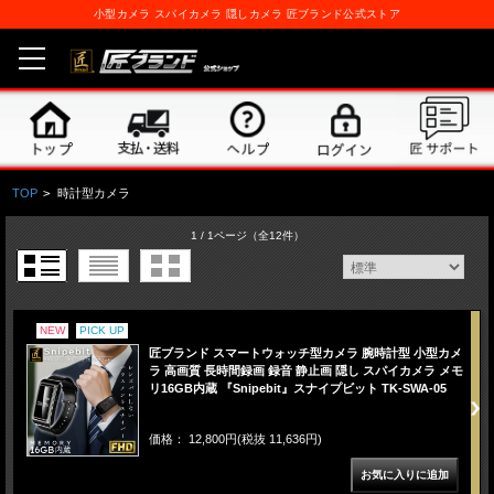
小型カメラ スパイカメラ 隠しカメラ 匠ブランド公式ストア
TOP
>
時計型カメラ
1 / 1ページ
（全12件）
NEW
PICK UP
匠ブランド スマートウォッチ型カメラ 腕時計型 小型カメ
ラ 高画質 長時間録画 録音 静止画 隠し スパイカメラ メモ
リ16GB内蔵 『Snipebit』スナイプビット TK-SWA-05
価格： 12,800円(税抜 11,636円)