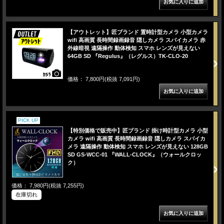
【アウトレット】匠ブランド 置時計型カメラ 小型カメラ
wifi 高画質 長時間録画録音 隠しカメラ スパイカメラ 赤
外線暗視 遠隔操作 動体検知 スマホ レンズが見えない
64GB SD 『Regulus』（レグルス）TK-CLO-20
価格： 7,800円(税抜 7,091円)
PICK UP
【特別価格で販売中】匠ブランド 掛け時計型カメラ 小型
カメラ wifi 高画質 長時間録画録音 隠しカメラ スパイカ
メラ 遠隔操作 動体検知 スマホ レンズが見えない 128GB
SD GS-WCC-01 『WALL-CLOCK』（ウォールクロッ
ク）
価格： 7,980円(税抜 7,255円)
在庫切れ