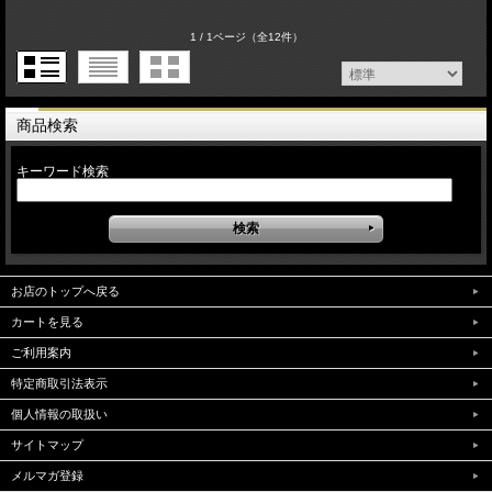
1 / 1ページ
（全12件）
商品検索
キーワード検索
お店のトップへ戻る
カートを見る
ご利用案内
特定商取引法表示
個人情報の取扱い
サイトマップ
メルマガ登録