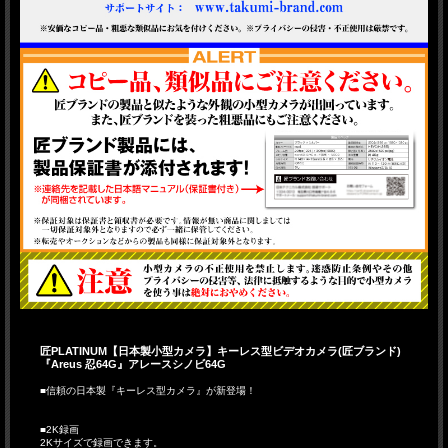
匠PLATINUM【日本製小型カメラ】キーレス型ビデオカメラ(匠ブランド)
『Areus 忍64G』アレースシノビ64G
■信頼の日本製『キーレス型カメラ』が新登場！
■2K録画
2Kサイズで録画できます。