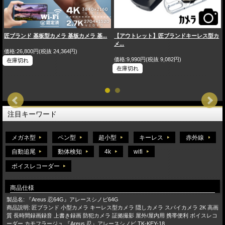
匠ブランド 基板型カメラ 基板カメラ 基...
【アウトレット】匠ブランドキーレス型カ
メ...
価格:26,800円(税抜 24,364円)
価格:9,990円(税抜 9,082円)
在庫切れ
在庫切れ
注目キーワード
メガネ型
ペン型
超小型
キーレス
赤外線
自動追尾
動体検知
4k
wifi
ボイスレコーダー
商品仕様
製品名: 『Areus 忍64G』アレースシノビ64G
商品説明: 匠ブランド 小型カメラ キーレス型カメラ 隠しカメラ スパイカメラ 2K 高画
質 長時間録画録音 上書き録画 防犯カメラ 証拠撮影 屋外/屋内用 携帯便利 ボイスレコ
ーダー カモフラージュ 『Areus 忍』アレースシノビ TK-KEY-18