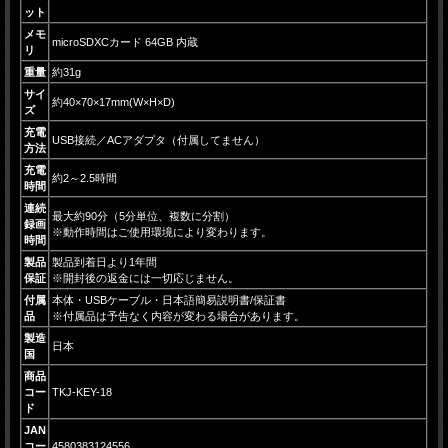
ット
メモ
microSDXCカード 64GB 内蔵
リ
重量
約31g
サイ
約40×70×17mm(W×H×D)
ズ
充電
USB接続／ACアダプタ（付属してません）
方法
充電
約2～2.5時間
時間
連続
最大約90分（5分単位、複数に分割）
録画
※動作時間はご使用環境により変わります。
時間
製品
製品到着日より1年間
保証
※開封後の返金には一切応じません。
付属
本体・USBケーブル・日本語簡易説明書/保証書
品
※付属品は予告なく内容が変わる場合があります。
製造
日本
国
商品
コー
TKJ-KEY-18
ド
JAN
コー
4580383124556