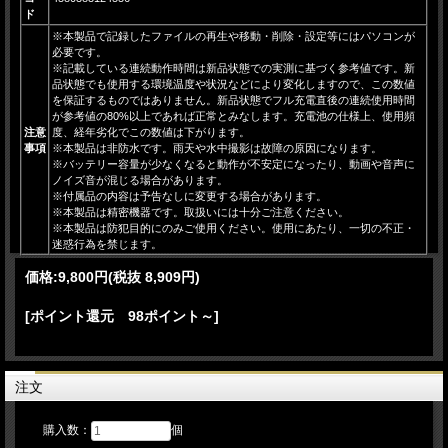
ド
※本製品で記録したファイルの再生や移動・削除・設定等にはパソコンが
必要です。
※記載している連続動作時間は新品状態での実測に基づく参考値です。新
品状態でも使用する環境温度や状況などにより変化しますので、この数値
を保証するものではありません。新品状態でフル充電直後の連続使用時間
が参考値の80%以上であれば正常とみなします。充電池の仕様上、使用頻
注意
度、経年劣化でこの数値は下がります。
事項
※本製品は非防水です。雨天や水中撮影は故障の原因になります。
※バッテリー容量が少なくなると動作が不安定になったり、動画や音声に
ノイズ音が混じる場合があります。
※付属品の内容は予告なしに変更する場合があります。
※本製品は精密機器です。取扱いには十分ご注意ください。
※本製品は防犯目的にのみご使用ください。使用にあたり、一切の不正・
迷惑行為を禁じます。
価格:
9,800円
(税抜 8,909円)
[ポイント還元 98ポイント～]
注文
購入数：
個