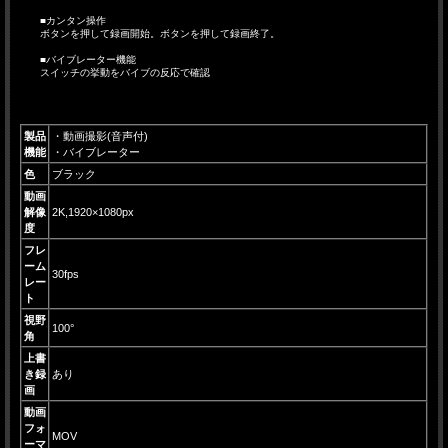
■カンタン操作
ボタンを押して録画開始。ボタンを押して録画終了。
■バイブレーター機能
スイッチの挙動をバイブの反応で確認
製品
・動画撮影(音声付)
機能
・バイブレーター
色
ブラック
動画
解像
2K,1920×1080px
度
フレ
ーム
30fps
レー
ト
視野
100°
角
上書
き録
あり
画
動画
フォ
MOV
ーマ