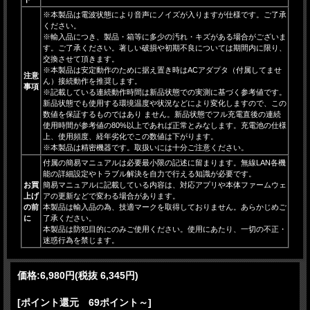
※本製品は電波状態により音声にノイズが入りますが仕様です。ご了承
ください。
※輸入品につき、製品・箱等に多少の汚れ・キズがある場合がございま
す。ご了承ください。著しい破損や初期不良については期間内に限り、
交換させて頂きます。
※本製品は安定動作のために据え置き時はACアダプタ（付属してませ
注意
ん）接続動作を推奨します。
事項
※記載している連続動作時間は新品状態での実測に基づく参考値です。
新品状態でも使用する環境温度や状況などにより変化しますので、この
数値を保証するものではあり ません。新品状態でフル充電直後の連続
使用時間が参考値の80%以上であれば正常とみなします。充電池の仕様
上、使用頻度、経年劣化でこの数値は下がります。
※本製品は精密機器です。取扱いには十分ご注意ください。
付属の簡易マニュアルは必要最小限の記述に留まります。無線LAN各機
能の詳細設定やトラブル解決を自力で行える知識が必要です。
お買
簡易マニュアルに記載している内容は、対応アプリや本体ファームウェ
上げ
アの更新などで変わる場合があります。
の前
本製品は輸入品の為、技適マークを取得しておりません。あらかじめご
に
了承ください。
本製品は防犯目的にのみご使用ください。使用にあたり、一切の不正・
迷惑行為を禁じます。
価格:
6,980円
(税抜 6,345円)
[ポイント還元 69ポイント～]