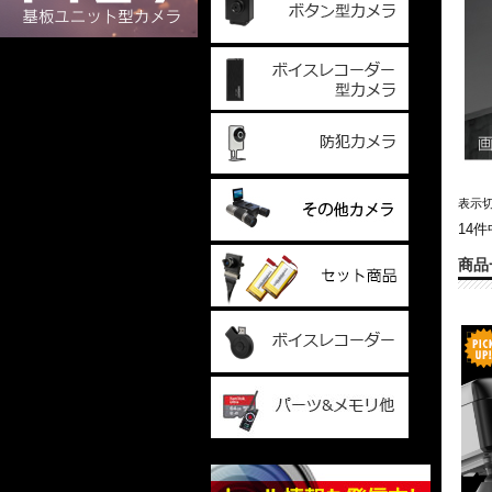
表示
14
商品