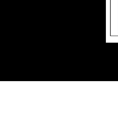
個人情報の取り扱いについて
特定商取引法