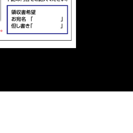
Copyright (C) 匠ブランド All Rights Reserved.