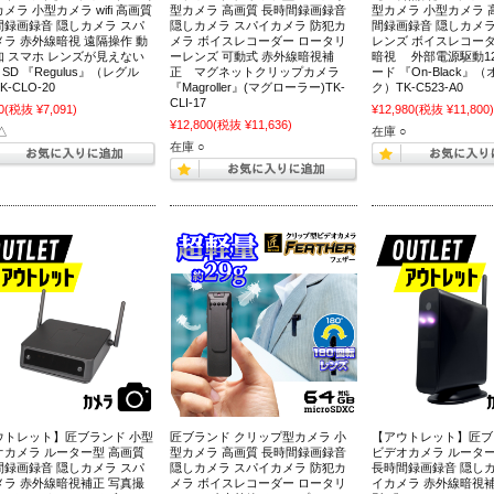
メラ 小型カメラ wifi 高画質
型カメラ 高画質 長時間録画録音
型カメラ 小型カメラ 
間録画録音 隠しカメラ スパ
隠しカメラ スパイカメラ 防犯カ
間録画録音 隠しカメラ 
ラ 赤外線暗視 遠隔操作 動
メラ ボイスレコーダー ロータリ
レンズ ボイスレコーダ
知 スマホ レンズが見えない
ーレンズ 可動式 赤外線暗視補
暗視 外部電源駆動128
B SD 『Regulus』（レグル
正 マグネットクリップカメラ
ード 『On-Black』
-CLO-20
『Magroller』(マグローラー)TK-
ク）TK-C523-A0
CLI-17
0
(税抜 ¥7,091)
¥12,980
(税抜 ¥11,800)
¥12,800
(税抜 ¥11,636)
△
在庫 ○
在庫 ○
ウトレット】匠ブランド 小型
匠ブランド クリップ型カメラ 小
【アウトレット】匠ブ
オカメラ ルーター型 高画質
型カメラ 高画質 長時間録画録音
ビデオカメラ ルーター
間録画録音 隠しカメラ スパ
隠しカメラ スパイカメラ 防犯カ
長時間録画録音 隠しカ
メラ 赤外線暗視補正 写真撮
メラ ボイスレコーダー ロータリ
イカメラ 赤外線暗視補