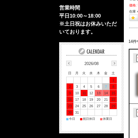
価格:
営業時間
在庫 
平日10:00～18:00
※土日祝はお休みいただ
いております。
14
2026/08
日
月
火
水
木
金
土
1
2
3
4
5
6
7
8
9
10
11
12
13
14
15
16
17
18
19
20
21
22
23
24
25
26
27
28
29
30
31
■
■
■
今日
祝日休日
休業日