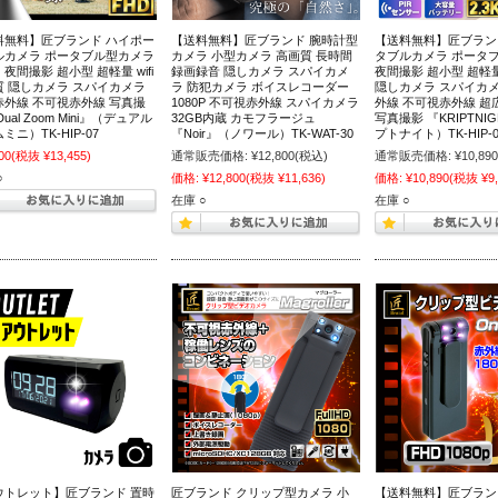
料無料】匠ブランド ハイポー
【送料無料】匠ブランド 腕時計型
【送料無料】匠ブラン
ルカメラ ポータブル型カメラ
カメラ 小型カメラ 高画質 長時間
タブルカメラ ポータ
夜間撮影 超小型 超軽量 wifi
録画録音 隠しカメラ スパイカメ
夜間撮影 超小型 超軽量 
質 隠しカメラ スパイカメラ
ラ 防犯カメラ ボイスレコーダー
隠しカメラ スパイカメ
赤外線 不可視赤外線 写真撮
1080P 不可視赤外線 スパイカメラ
外線 不可視赤外線 超
ual Zoom Mini』（デュアル
32GB内蔵 カモフラージュ
写真撮影 『KRIPTNI
ミニ）TK-HIP-07
『Noir』（ノワール）TK-WAT-30
プトナイト）TK-HIP-0
00
(税抜 ¥13,455)
通常販売価格:
¥12,800
(税込)
通常販売価格:
¥10,890
○
価格:
¥12,800
(税抜 ¥11,636)
価格:
¥10,890
(税抜 ¥9,
在庫 ○
在庫 ○
ウトレット】匠ブランド 置時
匠ブランド クリップ型カメラ 小
【送料無料】匠ブラン