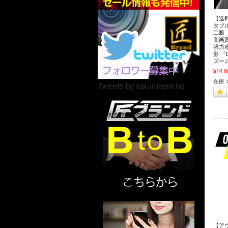
【送
タブ
二眼 
高画
強力
影 『D
ズーム
¥14,8
在庫 
Tweets by takumitencho
【ア