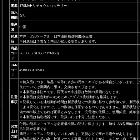
電源
170MAHリチュウムバッテリー
防水
なし
機能
生産
中国
国
付属
本体・USBケーブル・日本語簡易説明書/保証書
品
※付属品は予告なく内容が変わる場合があります。
商品
コー
SL-050（SL050 ｴｽｴﾙ050）
ド
JAN
コー
4580383120503
ド
※輸入品につき、製品・箱等に多少の汚れ・キズがある場合がございます。ご
良については期間内に限り、交換させて頂きます。
※本製品は非防水です。雨天や水中撮影は故障の原因になります。
注意
※本製品は安定動作のためにACアダプタ接続動作を推奨します。
事項
※記載している連続動作時間は新品状態での実測に基づく参考値です。新品状
により変化しますので、この数値を保証するものではありません。新品状態で
値の80%以上であれば正常とみなします。充電池の仕様上、使用頻度、経年
※本製品は精密機器です。取扱いには十分ご注意ください。
付属の簡易マニュアルは必要最小限の記述に留まります。無線LAN各機能の
お買
る知識が必要です。
上げ
簡易マニュアルに記載している内容は、更新などで変わる場合があります。
の前
本製品は輸入品の為、技適マークを取得しておりません。あらかじめご了承く