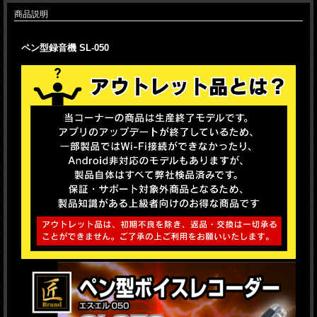
商品説明
ペン型録音機 SL-050