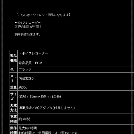
【こちらはアウトレット商品になります】
■ボイスレコーダー
音声の録音が可能！
簡単操作出来ます。
・ボイスレコーダー
製品
機能
録音品質 PCM
色
ブラック
メモ
内蔵32GB
リ
重量
約36g
サイ
(直径）15mm×150mm (全長)
ズ
充電
USB接続／ACアダプタ(付属しません)
方法
充電
約3時間
時間
動作
最大約8時間
時間
動作時間はご使用環境により変わります。